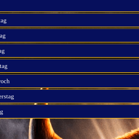
tag
ag
ag
tag
woch
rstag
ag