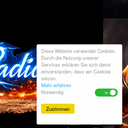
Diese Website verwendet Cookies.
Durch die Nutzung unserer
Services erklären Sie sich damit
einverstanden, dass wir Cookies
setzen.
Mehr erfahren
Notwendig
Zustimmen
Gesamt:
496956