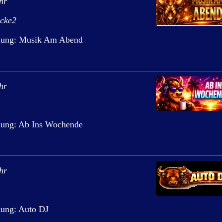
hr
ecke2
dung: Musik Am Abend
hr
ung: Ab Ins Wochende
hr
ung: Auto DJ